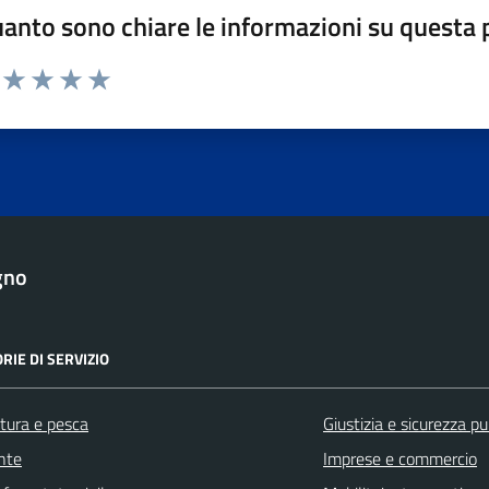
anto sono chiare le informazioni su questa 
ta da 1 a 5 stelle la pagina
uta 1 stelle su 5
Valuta 2 stelle su 5
Valuta 3 stelle su 5
Valuta 4 stelle su 5
Valuta 5 stelle su 5
gno
RIE DI SERVIZIO
ltura e pesca
Giustizia e sicurezza pu
nte
Imprese e commercio