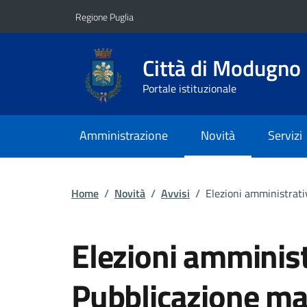
Vai ai contenuti
Vai al footer
Regione Puglia
Città di Modugno
Portale istituzionale
Amministrazione
Novità
Servizi
Home
/
Novità
/
Avvisi
/
Elezioni amministrati
Elezioni amminist
Pubblicazione man