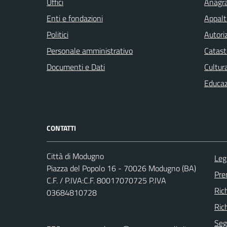
Uffici
Anagra
Enti e fondazioni
Appalti
Politici
Autori
Personale amministrativo
Catast
Documenti e Dati
Cultur
Educaz
CONTATTI
Città di Modugno
Leg
Piazza del Popolo 16 - 70026 Modugno (BA)
Pre
C.F. / P.IVA:C.F. 80017070725 P.IVA
Ric
03684810728
Ric
Seg