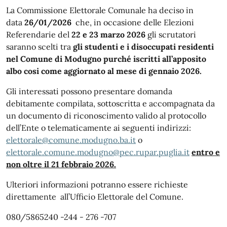
La Commissione Elettorale Comunale ha deciso in
data
26/01/2026
che, in occasione delle Elezioni
Referendarie del
22 e 23 marzo 2026
gli scrutatori
saranno scelti tra
gli studenti e i disoccupati residenti
nel Comune di Modugno purché iscritti all’apposito
albo cosi come aggiornato al mese di gennaio 2026.
Gli interessati possono presentare domanda
debitamente compilata, sottoscritta e accompagnata da
un documento di riconoscimento valido al protocollo
dell’Ente o telematicamente ai seguenti indirizzi:
elettorale@
comune
.modugno.ba.it
o
elettorale.comune.modugno@pec.rupar.puglia.it
entro e
non oltre il 21 febbraio 2026.
Ulteriori informazioni potranno essere richieste
direttamente all’Ufficio Elettorale del Comune.
080/5865240 -244 - 276 -707