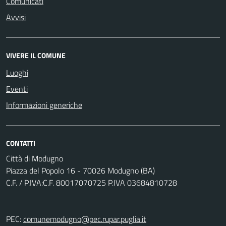
Comunicati
Avvisi
VIVERE IL COMUNE
Luoghi
Eventi
Informazioni generiche
CONTATTI
Città di Modugno
Piazza del Popolo 16 - 70026 Modugno (BA)
C.F. / P.IVA:C.F. 80017070725 P.IVA 03684810728
PEC:
comunemodugno@pec.rupar.puglia.it