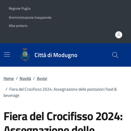
Vai ai contenuti
Vai al footer
Regione Puglia
Amministrazione trasparente
Albo pretorio
Città di Modugno
Home
/
Novità
/
Avvisi
/
Fiera del Crocifisso 2024: Assegnazione delle postazioni food &
beverage
Fiera del Crocifisso 2024:
Assegnazione delle