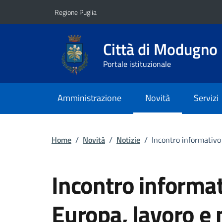
Vai ai contenuti
Vai al footer
Regione Puglia
Città di Modugno
Portale istituzionale
Amministrazione
Novità
Servizi
Home
/
Novità
/
Notizie
/
Incontro informativo 
Incontro informat
Europa, lavoro e 