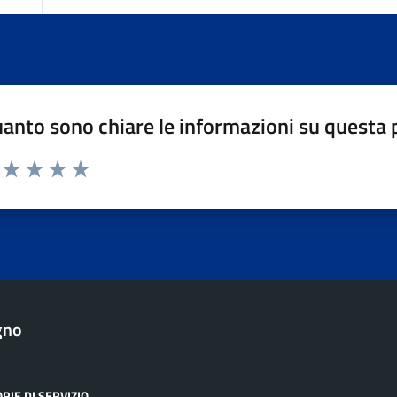
anto sono chiare le informazioni su questa 
ta da 1 a 5 stelle la pagina
uta 1 stelle su 5
Valuta 2 stelle su 5
Valuta 3 stelle su 5
Valuta 4 stelle su 5
Valuta 5 stelle su 5
gno
RIE DI SERVIZIO