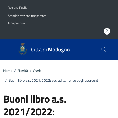
Vai ai contenuti
Vai al footer
Regione Puglia
Amministrazione trasparente
Albo pretorio
Città di Modugno
Home
/
Novità
/
Avvisi
/
Buoni libro a.s. 2021/2022: accreditamento degli esercenti
Buoni libro a.s.
2021/2022: