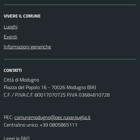
VIVERE IL COMUNE
Luoghi
Eventi
Informazioni generiche
CONTATTI
Città di Modugno
Piazza del Popolo 16 - 70026 Modugno (BA)
C.F. / P.IVA:C.F. 80017070725 P.IVA 03684810728
PEC:
comunemodugno@pec.rupar.puglia.it
Centralino unico: +39 0805865111
Leggi le FAQ