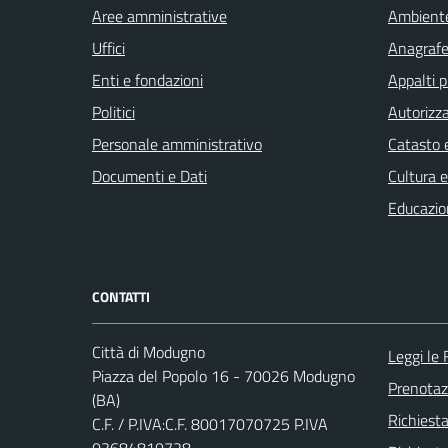
Aree amministrative
Ambient
Uffici
Anagrafe 
Enti e fondazioni
Appalti p
Politici
Autorizza
Personale amministrativo
Catasto e
Documenti e Dati
Cultura 
Educazio
CONTATTI
Città di Modugno
Leggi le
Piazza del Popolo 16 - 70026 Modugno
Prenota
(BA)
Richiest
C.F. / P.IVA:C.F. 80017070725 P.IVA
03684810728