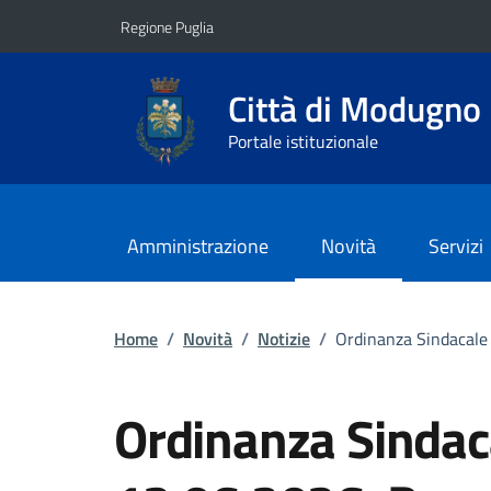
Vai ai contenuti
Vai al footer
Regione Puglia
Città di Modugno
Portale istituzionale
Amministrazione
Novità
Servizi
Home
/
Novità
/
Notizie
/
Ordinanza Sindacale 
Ordinanza Sindaca