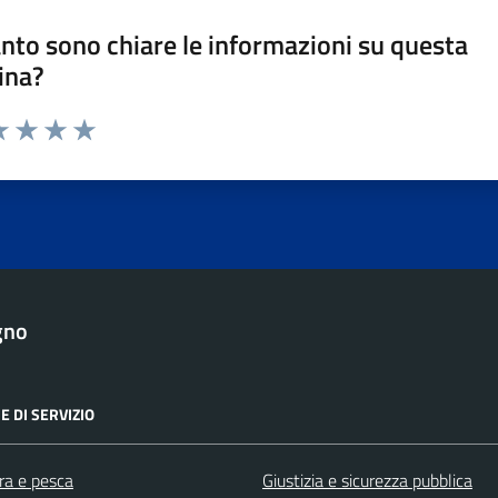
nto sono chiare le informazioni su questa
ina?
da 1 a 5 stelle la pagina
a 1 stelle su 5
luta 2 stelle su 5
Valuta 3 stelle su 5
Valuta 4 stelle su 5
Valuta 5 stelle su 5
gno
E DI SERVIZIO
ra e pesca
Giustizia e sicurezza pubblica