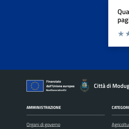
Qua
pag
Valuta 
Valut
Va
Città di Modu
AMMINISTRAZIONE
CATEGORI
Organi di governo
Agricoltu