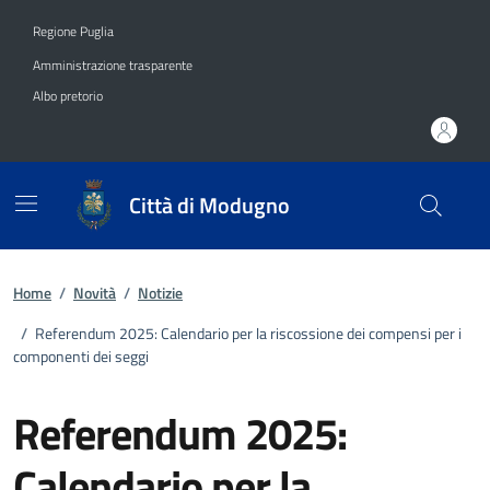
Vai ai contenuti
Vai al footer
Regione Puglia
Amministrazione trasparente
Albo pretorio
Città di Modugno
Home
/
Novità
/
Notizie
/
Referendum 2025: Calendario per la riscossione dei compensi per i
componenti dei seggi
Referendum 2025:
Calendario per la