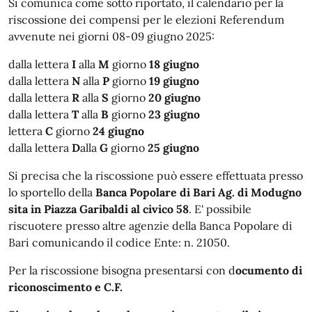
Si comunica come sotto riportato, il calendario per la
riscossione dei compensi per le elezioni Referendum
avvenute nei giorni 08-09 giugno 2025:
dalla lettera
I
alla
M
giorno
18 giugno
dalla lettera
N
alla
P
giorno
19 giugno
dalla lettera
R
alla
S
giorno
20 giugno
dalla lettera
T
alla
B
giorno
23 giugno
lettera
C
giorno
24 giugno
dalla lettera
D
alla
G
giorno
25 giugno
Si precisa che la riscossione può essere effettuata presso
lo sportello della
Banca Popolare di Bari Ag. di Modugno
sita in Piazza Garibaldi al civico 58
. E' possibile
riscuotere presso altre agenzie della Banca Popolare di
Bari comunicando il codice Ente: n. 21050.
Per la riscossione bisogna presentarsi con d
ocumento di
riconoscimento e C.F.