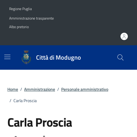
Vai ai contenuti
Vai al footer
Regione Puglia
Amministrazione trasparente
Albo pretorio
Città di Modugno
Home
/
Amministrazione
/
Personale amministrativo
/
Carla Proscia
Carla Proscia