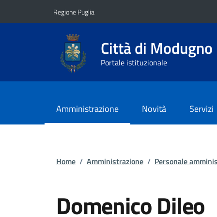
Vai ai contenuti
Vai al footer
Regione Puglia
Città di Modugno
Portale istituzionale
Amministrazione
Novità
Servizi
Home
/
Amministrazione
/
Personale amminis
Domenico Dileo