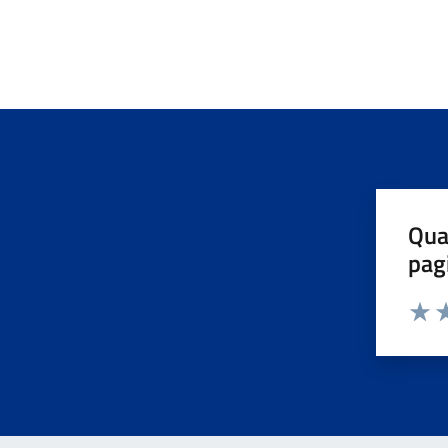
Qua
pag
Valuta 
Valut
Va