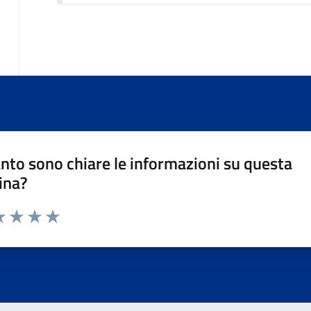
nto sono chiare le informazioni su questa
ina?
da 1 a 5 stelle la pagina
a 1 stelle su 5
luta 2 stelle su 5
Valuta 3 stelle su 5
Valuta 4 stelle su 5
Valuta 5 stelle su 5