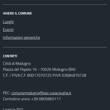
VIVERE IL COMUNE
Luoghi
Eventi
Informazioni generiche
CONTATTI
Città di Modugno
Piazza del Popolo 16 - 70026 Modugno (BA)
C.F. / P.IVA:C.F. 80017070725 P.IVA 03684810728
PEC:
comunemodugno@pec.rupar.puglia.it
Centralino unico: +39 0805865111
Leggi le FAQ