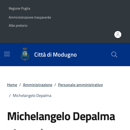
Vai ai contenuti
Vai al footer
Regione Puglia
Amministrazione trasparente
Albo pretorio
Città di Modugno
Home
/
Amministrazione
/
Personale amministrativo
/
Michelangelo Depalma
Michelangelo Depalma