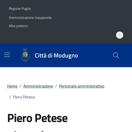
Vai ai contenuti
Vai al footer
Regione Puglia
Amministrazione trasparente
Albo pretorio
Città di Modugno
Home
/
Amministrazione
/
Personale amministrativo
/
Piero Petese
Piero Petese