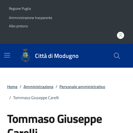
Vai ai contenuti
Vai al footer
Regione Puglia
Amministrazione trasparente
Albo pretorio
Città di Modugno
Home
/
Amministrazione
/
Personale amministrativo
/
Tommaso Giuseppe Carelli
Tommaso Giuseppe
Carelli