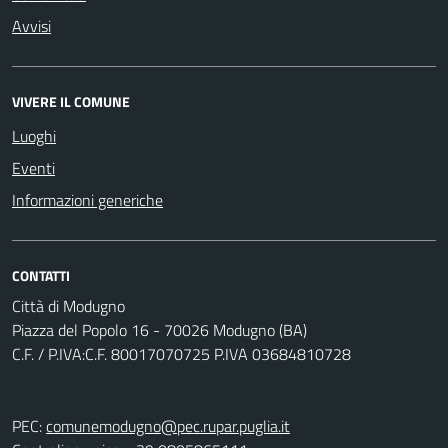
Avvisi
VIVERE IL COMUNE
Luoghi
Eventi
Informazioni generiche
CONTATTI
Città di Modugno
Piazza del Popolo 16 - 70026 Modugno (BA)
C.F. / P.IVA:C.F. 80017070725 P.IVA 03684810728
PEC:
comunemodugno@pec.rupar.puglia.it