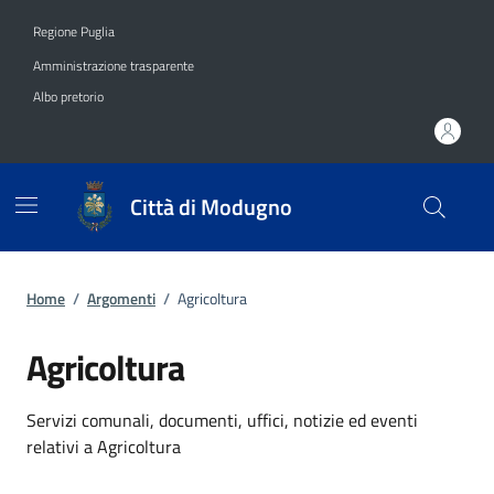
Vai ai contenuti
Vai al footer
Regione Puglia
Amministrazione trasparente
Albo pretorio
Città di Modugno
Home
/
Argomenti
/
Agricoltura
Agricoltura
Dettagli dell'argomento
Servizi comunali, documenti, uffici, notizie ed eventi
relativi a Agricoltura