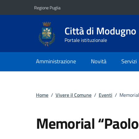
Vai ai contenuti
Vai al footer
Regione Puglia
Città di Modugno
Portale istituzionale
Amministrazione
Novità
Servizi
Home
/
Vivere il Comune
/
Eventi
/
Memorial
Memorial “Paolo