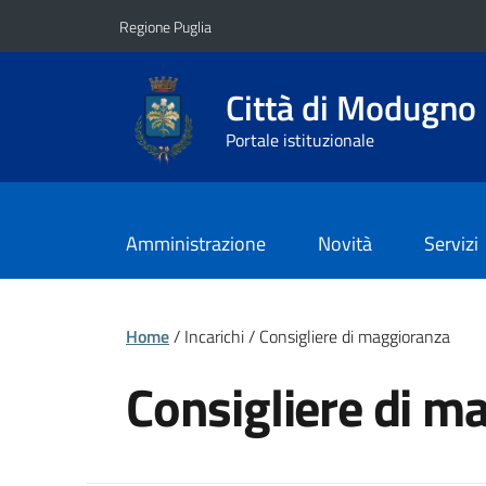
Vai ai contenuti
Vai al footer
Regione Puglia
Città di Modugno
Portale istituzionale
Amministrazione
Novità
Servizi
Home
/ Incarichi / Consigliere di maggioranza
Consigliere di m