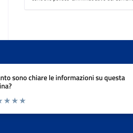
nto sono chiare le informazioni su questa
ina?
da 1 a 5 stelle la pagina
a 1 stelle su 5
luta 2 stelle su 5
Valuta 3 stelle su 5
Valuta 4 stelle su 5
Valuta 5 stelle su 5