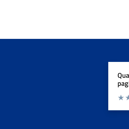
Qua
pag
Valuta 
Valut
Va