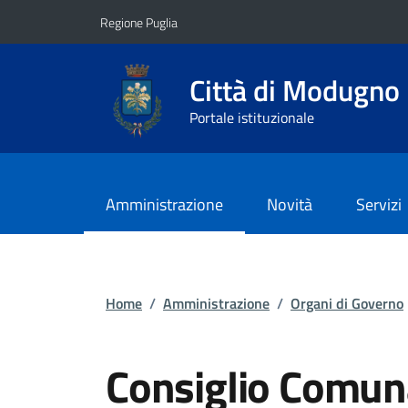
Vai ai contenuti
Vai al footer
Regione Puglia
Città di Modugno
Portale istituzionale
Amministrazione
Novità
Servizi
Home
/
Amministrazione
/
Organi di Governo
Consiglio Comun