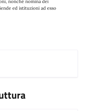
ioni, nonché nomina dei
iende ed istituzioni ad esso
uttura