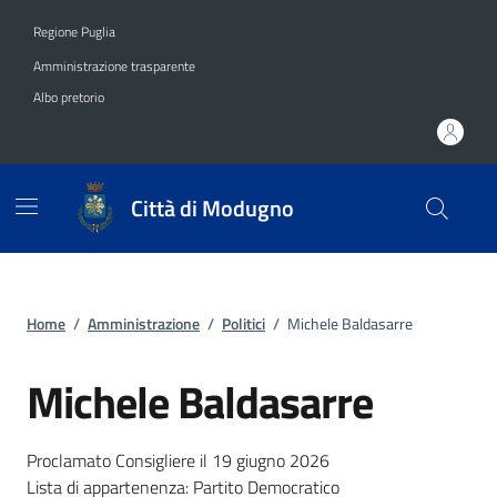
Vai ai contenuti
Vai al footer
Regione Puglia
Amministrazione trasparente
Albo pretorio
Città di Modugno
Home
/
Amministrazione
/
Politici
/
Michele Baldasarre
Michele Baldasarre
Proclamato Consigliere il 19 giugno 2026
Lista di appartenenza: Partito Democratico