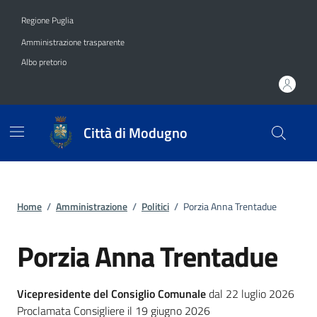
Vai ai contenuti
Vai al footer
Regione Puglia
Amministrazione trasparente
Albo pretorio
Città di Modugno
Home
/
Amministrazione
/
Politici
/
Porzia Anna Trentadue
Porzia Anna Trentadue
Vicepresidente del Consiglio Comunale
dal 22 luglio 2026
Proclamata Consigliere il 19 giugno 2026