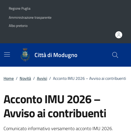
Vai ai contenuti
Vai al footer
Regione Puglia
Amministrazione trasparente
Albo pretorio
Città di Modugno
Home
/
Novità
/
Avvisi
/
Acconto IMU 2026 – Avviso ai contribuenti
Acconto IMU 2026 –
Avviso ai contribuenti
Dettagli della notizia
Comunicato informativo versamento acconto IMU 2026.