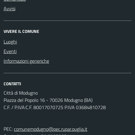
Avvisi
VIVERE IL COMUNE
Luoghi
Eventi
Informazioni generiche
CONTATTI
Città di Modugno
Piazza del Popolo 16 - 70026 Modugno (BA)
C.F. / P.IVA:C.F. 80017070725 P.IVA 03684810728
PEC:
comunemodugno@pec.rupar.puglia.it