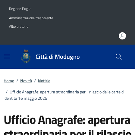
Vai ai contenuti
Vai al footer
Regione Puglia
Amministrazione trasparente
Albo pretorio
Città di Modugno
Home
/
Novità
/
Notizie
/
Ufficio Anagrafe: apertura straordinaria per il rilascio delle carte di
identità 16 maggio 2025
Ufficio Anagrafe: apertura
straordinaria per il rilascio