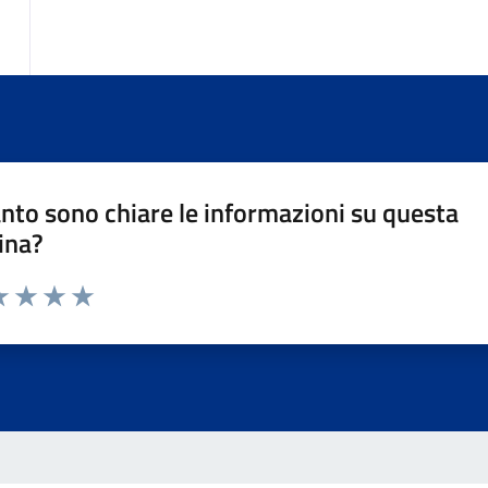
nto sono chiare le informazioni su questa
ina?
da 1 a 5 stelle la pagina
a 1 stelle su 5
luta 2 stelle su 5
Valuta 3 stelle su 5
Valuta 4 stelle su 5
Valuta 5 stelle su 5