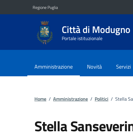
Vai ai contenuti
Vai al footer
Regione Puglia
Città di Modugno
Portale istituzionale
Amministrazione
Novità
Servizi
Home
/
Amministrazione
/
Politici
/
Stella S
Stella Sanseveri