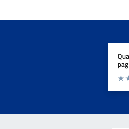
Qua
pag
Valuta 
Valut
Va