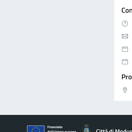
Con
Pro
Città di Modu