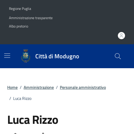
Vai ai contenuti
Vai al footer
Regione Puglia
Amministrazione trasparente
Albo pretorio
Città di Modugno
Home
/
Amministrazione
/
Personale amministrativo
/
Luca Rizzo
Luca Rizzo