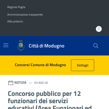
Vai ai contenuti
Vai al footer
Regione Puglia
Amministrazione trasparente
Albo pretorio
Città di Modugno
Città di Modugno
Contenuti in evidenza
Concorsi Comune di Modugno
Dettagli
NOTIZIA
03 AGO 26
Concorso pubblico per 12
funzionari dei servizi
educativi (Area Funzionari ed