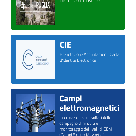
Informazioni Turistiche
CIE
Prenotazione Appuntamenti Carta
d'Identità Elettronica
Campi
elettromagnetici
Informazioni sui risultati delle
campagne di misura e
monitoraggio dei livelli di CEM
(Campi Elettro Magnetici)