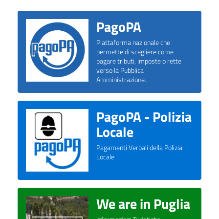
PagoPA
Piattaforma nazionale che
permette di scegliere come
pagare tributi, imposte o rette
verso la Pubblica
Amministrazione.
PagoPA - Polizia
Locale
Pagamenti Verbali della Polizia
Locale
We are in Puglia